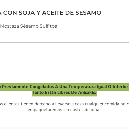
 CON SOJA Y ACEITE DE SESAMO
Mostaza
Sésamo
Sulfitos
 Previamente Congelados A Una Temperatura Igual O Inferior 
Tanto Están Libres De Anisakis.
s clientes tienen derecho a llevarse a casa cualquier comida no c
empaquetaremos sin coste adicional.