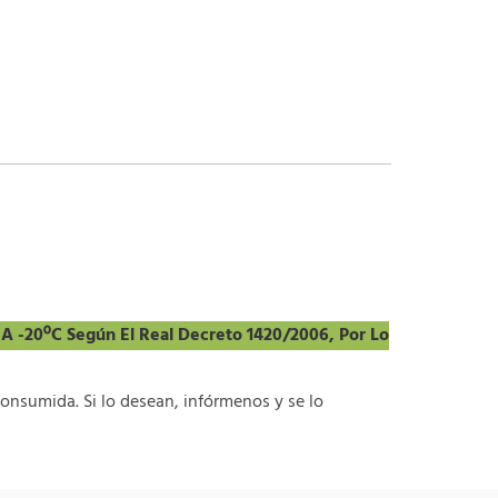
A -20ºC Según El Real Decreto 1420/2006, Por Lo
onsumida. Si lo desean, infórmenos y se lo