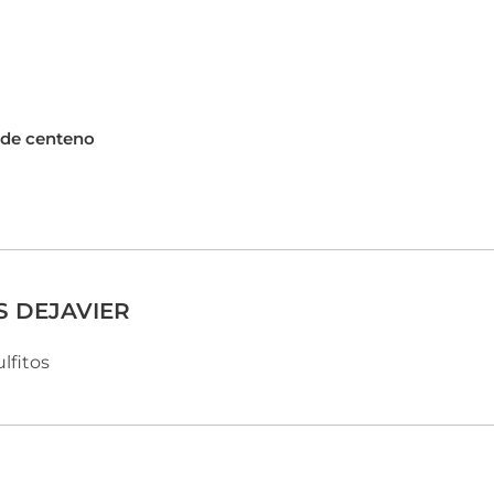
 de centeno
S DEJAVIER
lfitos