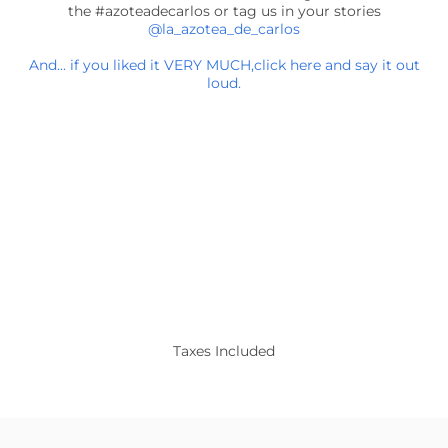
the #azoteadecarlos or tag us in your stories
@la_azotea_de_carlos
And... if you liked it VERY MUCH,click here and say it out
loud.
Taxes Included